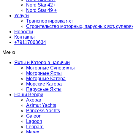
Nord Star 42+
Nord Star 49 +
Услуги
Транспортировка яхт
Строительство моторных, парусных яхт, суперях
Новости
Контакты
+79117063634
Меню
Яхты и Катера в наличии
Моторные Суперяхты
Моторные Яхты
Моторные Катера
Морские Катера
Парусные Яхты
Наши Верфи
Axopar
Azimut Yachts
Princess Yachts
Galeon
Lagoon
Leopard
Marex