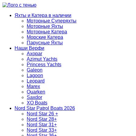
Яхты и Катера в наличии
Моторные Суперяхты
Моторные Яхты
Моторные Катера
Морские Катера
Парусные Яхты
Наши Верфи
Axopar
Azimut Yachts
Princess Yachts
Galeon
Lagoon
Leopard
Marex
Quarken
Saxdor
XO Boats
Nord Star Patrol Boats 2026
Nord Star 26 +
Nord Star 28+
Nord Star 31+
Nord Star 33+
Nord Star 36+