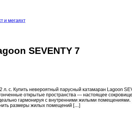
т и мегаяхт
agoon SEVENTY 7
до 452 л. с. Купить невероятный парусный катамаран Lagoon
нченные открытые пространства — настоящее сокровище
деально гармонируя с внутренними жилыми помещениями. 
енить размеры жилых помещений […]