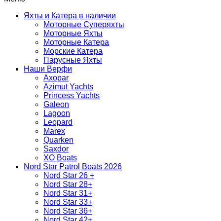
Яхты и Катера в наличии
Моторные Суперяхты
Моторные Яхты
Моторные Катера
Морские Катера
Парусные Яхты
Наши Верфи
Axopar
Azimut Yachts
Princess Yachts
Galeon
Lagoon
Leopard
Marex
Quarken
Saxdor
XO Boats
Nord Star Patrol Boats 2026
Nord Star 26 +
Nord Star 28+
Nord Star 31+
Nord Star 33+
Nord Star 36+
Nord Star 42+