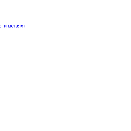
т и мегаяхт