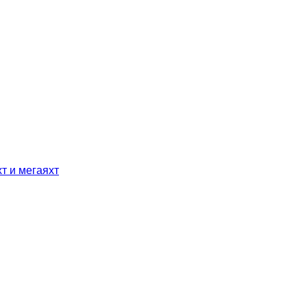
т и мегаяхт