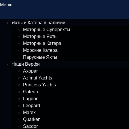
Меню
Яхты и Катера в наличии
Моторные Суперяхты
Моторные Яхты
Моторные Катера
Морские Катера
Парусные Яхты
Наши Верфи
Axopar
Azimut Yachts
Princess Yachts
Galeon
Lagoon
Leopard
Marex
Quarken
Saxdor