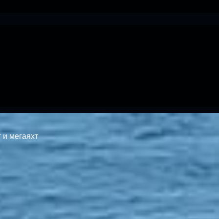
 и мегаяхт