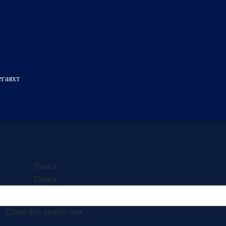
егаяхт
Поиск
Поиск
Close this search box.