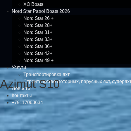
XO Boats
Nord Star Patrol Boats 2026
Nord Star 26 +
Nord Star 28+
Nord Star 31+
Nord Star 33+
Nord Star 36+
Nord Star 42+
Nord Star 49 +
Услуги
Транспортировка яхт
Azimut S10
Строительство моторных, парусных яхт, суперяхт
Новости
Контакты
+79117063634