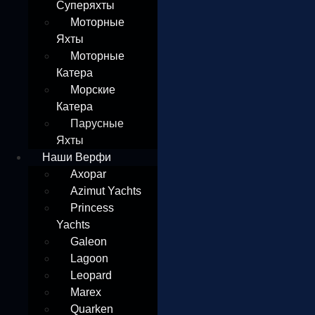
Суперяхты
Моторные
Яхты
Моторные
Катера
Морские
Катера
Парусные
Яхты
Наши Верфи
Axopar
Azimut Yachts
Princess
Yachts
Galeon
Lagoon
Leopard
Marex
Quarken