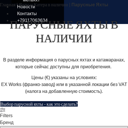
Главная
Яхты и Катера в наличии
|
|
Парусные Яхты
Новости
Контакты
ПАРУСНЫЕ ЯХТЫ В
+79117063634
НАЛИЧИИ
В разделе информация о парусных яхтах и катамаранах,
которые сейчас доступны для приобретения.
Цены (€) указаны на условиях:
EX Works (франко-завод) или в указанной локации без VAT
(налога на добавленную стоимость).
Выбор парусной яхты - как это сделать?
Filters
Бренд