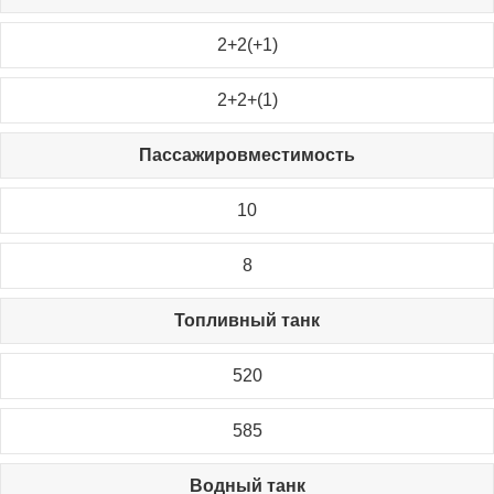
2+2(+1)
2+2+(1)
Пассажировместимость
10
8
Топливный танк
520
585
Водный танк