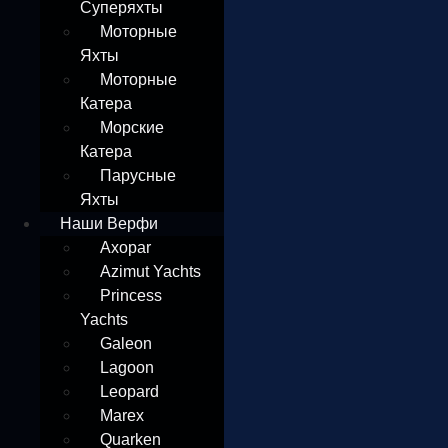
Суперяхты
Моторные
Яхты
Моторные
Катера
Морские
Катера
Парусные
Яхты
Наши Верфи
Axopar
Azimut Yachts
Princess
Yachts
Galeon
Lagoon
Leopard
Marex
Quarken