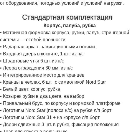
от оборудования, погодных условий и условий нагрузки.
Стандартная комплектация
Корпус, палуба, рубка
• Матричная формовка корпуса, рубки, палуб, стрингерной
системы — особой прочности
• Радарная арка с навигационными огнями
• Входная дверь в кокпите, 1 шт. из н/с
• Швартовые утки 6 шт. из н/с
• Леера ограждения 30 мм, из н/с
• Интегрированное место для кранцев
• Кранцы в чехлах, 6 шт., с символикой Nord Star
• Белый цвет: корпус, рубка
• Козырек рубки в два цвета, на выбор
• Привальный брус, по корпусу и кормовой платформе
• Логотипы Nord Star (полоса н/с) на рубке л/п борт
• Логотипы Nord Star 31 + на корпусе л/п борт
• Двери сдвижные 3 шт. в рубке, фиксация положения
• Трап для спуска в воду, из н/с