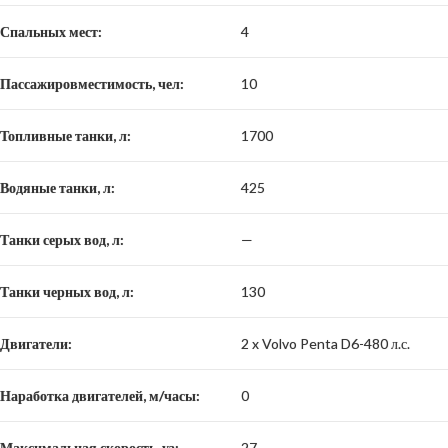
Спальных мест:
4
Пассажировместимость, чел:
10
Топливные танки, л:
1700
Водяные танки, л:
425
Танки серых вод, л:
—
Танки черных вод, л:
130
Двигатели:
2 x Volvo Penta D6-480 л.с.
Наработка двигателей, м/часы:
0
Максимальная скорость, уз:
27