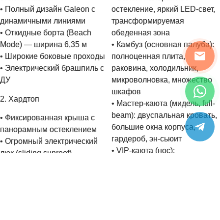
• Полный дизайн Galeon с
остекление, яркий LED-свет,
динамичными линиями
трансформируемая
• Откидные борта (Beach
обеденная зона
Mode) — ширина 6,35 м
• Камбуз (основная палуба):
• Широкие боковые проходы
полноценная плита,
• Электрический брашпиль с
раковина, холодильник,
ДУ
микроволновка, множество
шкафов
2. Хардтоп
• Мастер-каюта (мидель, full-
beam): двуспальная кровать,
• Фиксированная крыша с
большие окна корпуса,
панорамным остеклением
гардероб, эн-сьюит
• Огромный электрический
• VIP-каюта (нос):
люк (sliding sunroof)
двуспальная кровать,
• Раздвижные стеклянные
гардероб
двери салон-кокпит
• Гостевая каюта (мидель ПБ/
3. Кокпит
ЛБ): две односпальные койки
(twin)
• Трансформируемая зона