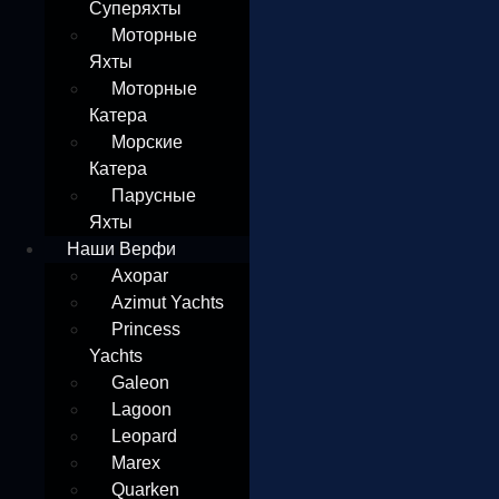
Суперяхты
Моторные
Яхты
Моторные
Катера
Морские
Катера
Парусные
Яхты
Наши Верфи
Axopar
Azimut Yachts
Princess
Yachts
Galeon
Lagoon
Leopard
Marex
Quarken