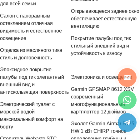
для всей семьи
Открывающееся заднее окно
Салон с панорамным
обеспечивает естественную
остеклением отличная
вентиляцию
видимость и естественное
освещение
Покрытие палубы под тик
стильный внешний вид и
Отделка из масляного тика
устойчивость к износу
стиль и долговечность
Эпоксидное покрытие
палубы под тик элегантный
Электроника и освещение
внешний вид и
Garmin GPSMAP 8612 XSV
антискользящая поверхность
современный
Электрический туалет с
многофункциональный
морской водой
картплоттер 12 дюймов
максимальный комфорт на
Эхолот Garmin Airmar B175
борту
HW 1 кВт CHIRP точное
Отопитель Webasto STC
определение глубины и