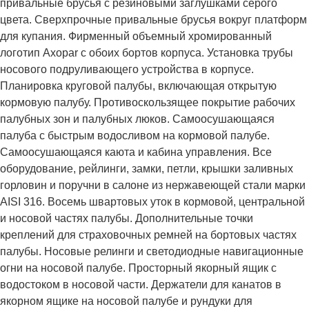
привальные брусья с резиновыми заглушками серого
цвета. Сверхпрочные привальные брусья вокруг платформ
для купания. Фирменный объемный хромированный
логотип Axopar с обоих бортов корпуса. Установка трубы
носового подруливающего устройства в корпусе.
Планировка круговой палубы, включающая открытую
кормовую палубу. Противоскользящее покрытие рабочих
палубных зон и палубных люков. Самоосушающаяся
палуба с быстрым водосливом на кормовой палубе.
Самоосушающаяся каюта и кабина управления. Все
оборудование, рейлинги, замки, петли, крышки заливных
горловин и поручни в салоне из нержавеющей стали марки
AISI 316. Восемь швартовых уток в кормовой, центральной
и носовой частях палубы. Дополнительные точки
креплений для страховочных ремней на бортовых частях
палубы. Носовые релинги и светодиодные навигационные
огни на носовой палубе. Просторный якорный ящик с
водостоком в носовой части. Держатели для канатов в
якорном ящике на носовой палубе и рундуки для