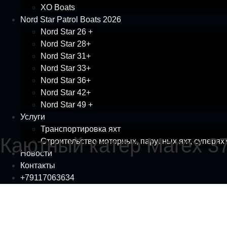
XO Boats
Nord Star Patrol Boats 2026
Nord Star 26 +
Nord Star 28+
Nord Star 31+
Nord Star 33+
Nord Star 36+
Nord Star 42+
Nord Star 49 +
Услуги
Транспортировка яхт
Каютный катер Marex 3
Строительство моторных, парусных яхт, суперяхт
Новости
Контакты
+79117063634