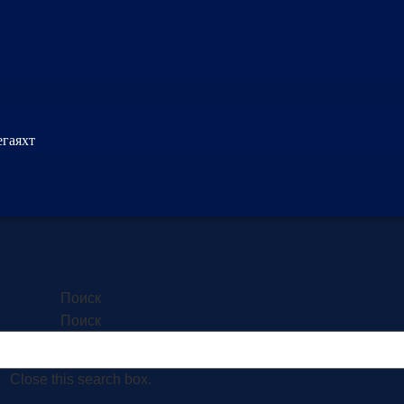
егаяхт
Поиск
Поиск
Close this search box.