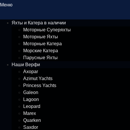
Меню
Яхты и Катера в наличии
Моторные Суперяхты
Моторные Яхты
Моторные Катера
Морские Катера
Парусные Яхты
Наши Верфи
Axopar
Azimut Yachts
Princess Yachts
Galeon
Lagoon
Leopard
Marex
Quarken
Saxdor