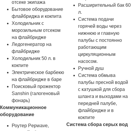
отсеке экипажа
Расширительный бак 60
Бытовое оборудование
л.
флайбриджа и кокпита
Система подачи
Холодильник с
горячей воды через
морозильным отсеком
нижнюю и главную
на флайбридже
палубы с постоянно
Ледогенератор на
работающим
флайбридже
циркуляционным
Холодильник 50 л. в
насосом.
кокпите
Ручной душ
Электрическое барбекю
Система обмыва
на флайбридже в баре
палубы пресной водой
Поисковый прожектор
с катушкой для сбора
Sanshin (галогеновый
шланга и выходами на
фонарь)
передней палубе,
Коммуникационное
флайбридже и в
оборудование
кокпите
Система сбора серых вод
Роутер Pepwave,