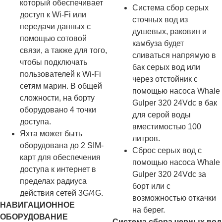
который обеспечивает
Система сбор серых
доступ к Wi-Fi или
сточных вод из
передачи данных с
душевых, раковин и
помощью сотовой
камбуза будет
связи, а также для того,
сливаться напрямую в
чтобы подключать
бак серых вод или
пользователей к Wi-Fi
через отстойник с
сетям марин. В общей
помощью насоса Whale
сложности, на борту
Gulper 320 24Vdc в бак
оборудовано 4 точки
для серой воды
доступа.
вместимостью 100
Яхта может быть
литров.
оборудована до 2 SIM-
Сброс серых вод с
карт для обеспечения
помощью насоса Whale
доступа к интернет в
Gulper 320 24Vdc за
пределах радиуса
борт или с
действия сетей 3G/4G.
возможностью откачки
НАВИГАЦИОННОЕ
на берег.
ОБОРУДОВАНИЕ
Система сбора черных вод