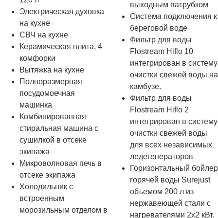
выходным патрубком
Электрическая духовка
Система подключения к
на кухне
береговой воде
СВЧ на кухне
Фильтр для воды
Керамическая плита, 4
Flostream Hiflo 10
комфорки
интегрирован в систему
Вытяжка на кухне
очистки свежей воды на
Полноразмерная
камбузе.
посудомоечная
Фильтр для воды
машинка
Flostream Hiflo 2
Комбинированная
интегрирован в систему
стиральная машина с
очистки свежей воды
сушилкой в отсеке
для всех независимых
экипажа
ледегенераторов
Микроволновая печь в
Горизонтальный бойлер
отсеке экипажа
горячей воды Surejust
Холодильник с
объемом 200 л из
встроенным
нержавеющей стали с
морозильным отделом в
нагревателями 2х2 кВт.