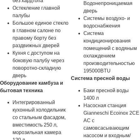
без хардтопа
Водонепроницаемая
Остекление главной
дверь
палубы
Системы воздухо- и
Большое единое стекло
водоснабжения
в главном салоне по
Система
правому борту без
кондиционирования
раздвижных дверей
помещений с водяным
Кухня с доступом на
охлаждением
боковую палубу через
производительностью
поворотно-складную
195000BTU
дверь
Система пресной воды
Оборудование камбуза и
бытовая техника
Баки пресной воды
1400 л
Интегрированный
Насосная станция
кухонный холодильник
Gianneschi Ecoinox 2CE
со стальным фасадом,
AC с
вместимость 250 л,
самовсасывающим
морозильная камера
насосом и входным/
120 л