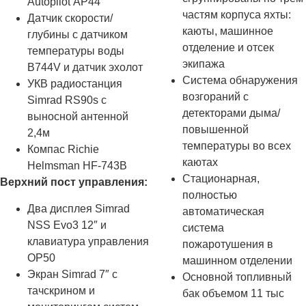
Autopilot AP44
частям корпуса яхты:
Датчик скорости/
каюты, машинное
глубины с датчиком
отделение и отсек
температуры воды
экипажа
B744V и датчик эхолот
Система обнаружения
УКВ радиостанция
возгораний с
Simrad RS90s с
детекторами дыма/
выносной антенной
повышенной
2,4м
температуры во всех
Компас Richie
каютах
Helmsman HF-743B
Стационарная,
Верхний пост управления:
полностью
Два дисплея Simrad
автоматическая
NSS Evo3 12″ и
система
клавиатура управления
пожаротушения в
OP50
машинном отделении
Экран Simrad 7″ с
Основной топливный
тачскрином и
бак объемом 11 тыс