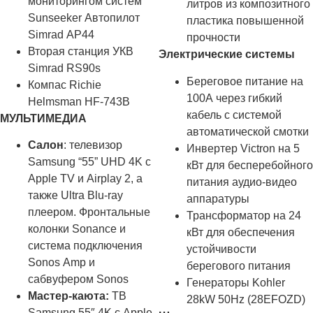
мониторингом систем
литров из композитного
Sunseeker Автопилот
пластика повышенной
Simrad AP44
прочности
Вторая станция УКВ
Электрические системы
Simrad RS90s
Береговое питание на
Компас Richie
100А через гибкий
Helmsman HF-743B
кабель с системой
МУЛЬТИМЕДИА
автоматической смотки
Салон
: телевизор
Инвертер Victron на 5
Samsung “55” UHD 4K с
кВт для бесперебойного
Apple TV и Airplay 2, а
питания аудио-видео
также Ultra Blu-ray
аппаратуры
плеером. Фронтальные
Трансформатор на 24
колонки Sonance и
кВт для обеспечения
система подключения
устойчивости
Sonos Amp и
берегового питания
сабвуфером Sonos
Генераторы Kohler
Мастер
-каюта
:
ТВ
28kW 50Hz (28EFOZD)
Samsung 55″ 4K с Apple