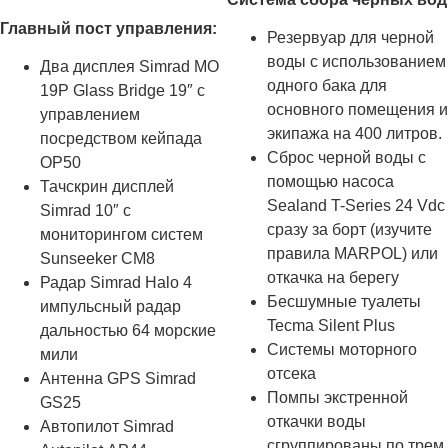
Главный пост управления:
Резервуар для черной
воды с использованием
Два дисплея Simrad MO
одного бака для
19P Glass Bridge 19″ с
основного помещения и
управлением
экипажа на 400 литров.
посредством кейпада
Сброс черной воды с
OP50
помощью насоса
Тачскрин дисплей
Sealand T-Series 24 Vdc
Simrad 10″ с
сразу за борт (изучите
мониторингом систем
правила MARPOL) или
Sunseeker СМ8
откачка на берегу
Радар Simrad Halo 4
Бесшумные туалеты
импульсный радар
Tecma Silent Plus
дальностью 64 морские
Системы моторного
мили
отсека
Антенна GPS Simrad
Помпы экстренной
GS25
откачки воды
Автопилот Simrad
сгруппированы по трем