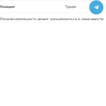
Локация:
Турция
Производительность может варьироваться в зависимости
от оборудования, погодных условий и условий нагрузки.
Все
На ходу
Экстерьер
Интерьер
Специальные предложения: