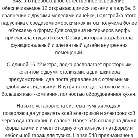
548, это превосходное естественное освещение,
обеспечиваемое 12 открывающимися люками в палубе. В
сравнении с другими моделями линейки, надстройка этого
парусника с средиземноморским кокпитом получила более
обтекаемую форму. Для создания интерьеров верфь
пригласила студию Roseo Design, которая разработала
функциональный и элегантный дизайн внутренних
помещений.
С длиной 16,22 метра, лодка располагает просторным
кокпитом с двумя столиками, а для шкипера
предусмотрены два поста управления с отдельными
удобными сиденьями. Внутри также достаточно места:
большая кают-компания, полностью оборудованная кухня.
На яхте установлена система «умная лодка»,
позволяющая управлять всей электрикой и электроникой
через один тачскрин в салоне. Hanse 548 оснащена двумя
форштагами и имеет откидную купальную платформу и
небольшой гараж для тузика. Hanse 548 предназначена