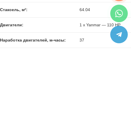
Стаксель, м²:
64.04
Двигатели:
1 x Yanmar — 110 HP
Наработка двигателей, м-часы:
37
Максимальная скорость, уз:
—
Круизная скорость, уз:
—
Локация:
Турция
Производительность может варьироваться в зависимости
от оборудования, погодных условий и условий нагрузки.
Все
Экстерьер
Интерьер