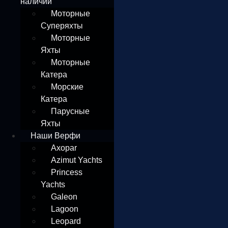
наличии
Моторные
Суперяхты
Моторные
Яхты
Моторные
Катера
Морские
Катера
Парусные
Яхты
Наши Верфи
Axopar
Azimut Yachts
Princess
Yachts
Galeon
Lagoon
Leopard