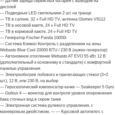
— Датчик заряда сервисных батарей с выводом на
дисплей
— Подводные LED светильники 2 шт. на транце
— TВ в салоне, 32 » Full HD TV, антенна Glomex V9112
— TВ в носовой каюте, 24 » Full HD TV
— TВ в кормовой каюте, 24 » Full HD TV
— Генератор Fischer Panda 10000i
— Система Климат-Контроль с разделением на зоны
Webasto Blue Cool 20000 BTU / 230 В (нужен генератор)
— Автономное отопление Webasto AT EVO 55 кВт, 12 В
(дополнительный к основному в стандарте) с комфортной
панелью управления
— Электрообогрев лобового и прилегающих стекол (3+2
шт.), 12 В, или 230 В, на выбор
— Гироскопический компенсатор качки — Seakeeper 5 Gyro
— Gobius 4 — монитор для контроля уровня опорожнения
бака сточных вод в сером танке
— Электронная система рулевого управления, с
маневровым джойстиком, — — Курсовой автопилот, с