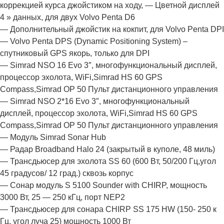
коррекцией курса джойстиком на ходу, — Цветной дисплей
4 » данных, для двух Volvo Penta D6
— Дополнительный джойстик на кокпит, для Volvo Penta DPI
— Volvo Penta DPS (Dynamic Positioning System) –
спутниковый GPS якорь, только для DPI
— Simrad NSO 16 Evo 3″, многофункциональный дисплей,
процессор эхолота, WiFi,Simrad HS 60 GPS
Compass,Simrad OP 50 Пульт дистанционного управления
— Simrad NSO 2*16 Evo 3″, многофункциональный
дисплей, процессор эхолота, WiFi,Simrad HS 60 GPS
Compass,Simrad OP 50 Пульт дистанционного управления
— Модуль Simrad Sonar Hub
— Радар Broadband Halo 24 (закрытый в куполе, 48 миль)
— Трансдьюсер для эхолота SS 60 (600 Bт, 50/200 Гц,угол
45 градусов/ 12 град.) сквозь корпус
— Сонар модуль S 5100 Sounder with CHIRP, мощность
3000 Вт, 25 — 250 кГц, порт NEP2
— Трансдьюсер для сонара CHIRP SS 175 HW (150- 250 к
Гц, угол луча 25) мощность 1000 Вт