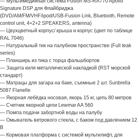
— Мультимедийная система Fusion MS-RA770 Apollo
Signature DSP для Флайбриджа
(DVD/AM/FM/VHF/ipod/USB-Fusion Link, Bluetooth, Remote
control unit, 4+2+2 SPEAKERS, antenna)
— Цвухцветный корпус/ крыша и корпус (цвет по таблице
RAL 7046)
— Натуральный тик на палубном пространстве (Full teak
series)
— Планширь из тика с торца фальшбортов
— Защита киля металлической накладкой (RST морской
стандарт)
— Матрацы для загара на баке, съемные 2 шт. Sunbrella
5087 Flanelle
— Якорная лебёдка носовая, якорь 15 кг, цепь 80 метров
— Счетчик якорной цепи Lewmar AA 560
— Помпа подачи забортной воды на палубу
— Омыватель ветрового стекла, с баком под давлением 12
В
— Кормовая платформа с системой мультилифт, для