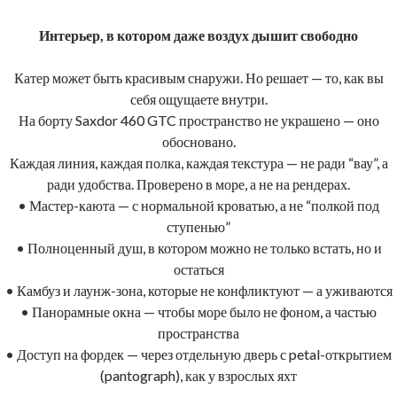
Интерьер, в котором даже воздух дышит свободно
Катер может быть красивым снаружи. Но решает — то, как вы
себя ощущаете внутри.
На борту Saxdor 460 GTC пространство не украшено — оно
обосновано.
Каждая линия, каждая полка, каждая текстура — не ради “вау”, а
ради удобства. Проверено в море, а не на рендерах.
• Мастер-каюта — с нормальной кроватью, а не “полкой под
ступенью”
• Полноценный душ, в котором можно не только встать, но и
остаться
• Камбуз и лаунж-зона, которые не конфликтуют — а уживаются
• Панорамные окна — чтобы море было не фоном, а частью
пространства
• Доступ на фордек — через отдельную дверь с petal-открытием
(pantograph), как у взрослых яхт