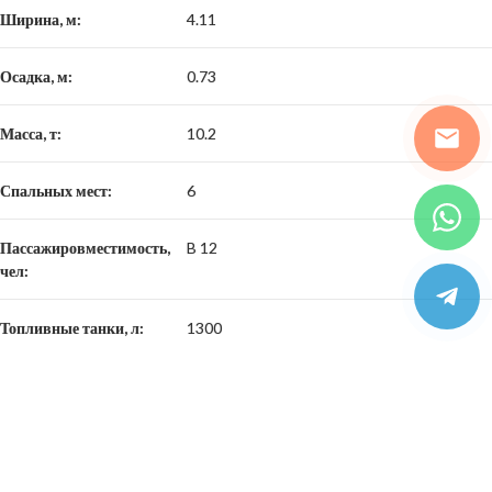
Ширина, м:
4.11
Осадка, м:
0.73
Масса, т:
10.2
Спальных мест:
6
Пассажировместимость,
B 12
чел:
Топливные танки, л:
1300
Водяные танки, л:
180-250
Танки серых вод, л:
100