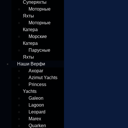
Суперяхты
Моторные
Яхты
Моторные
Катера
Морские
Катера
Парусные
Яхты
Наши Верфи
Axopar
Azimut Yachts
Princess
Yachts
Galeon
Lagoon
Leopard
Marex
Quarken