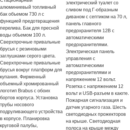
Стационарный
электрический туалет со
алюминиевый топливный
сливом под Г-образным
бак объемом 730 л с
диваном с септиком на 70 л,
функцией предотвращения
панель главного
перелива. Бак для пресной
предохранителя 12В с
воды объемом 100 л.
автоматическими
Сверхпрочные привальные
предохранителями.
брусья с резиновыми
Электрическая панель
заглушками серого цвета.
управления с
Сверхпрочные привальные
автоматическими
брусья вокруг платформ для
предохранителями и
купания. Фирменный
напряжением 12 вольт.
объемный хромированный
Розетка с напряжением 12
логотип Brabus с обоих
вольт и USB-разъем в каюте.
бортов корпуса. Установка
Пожарная сигнализация и
трубы носового
датчик угарного газа. Шесть
подруливающего устройства
светодиодных прожекторов
в корпусе. Планировка
на крыше. Светодиодная
круговой палубы,
полоса на крыше между