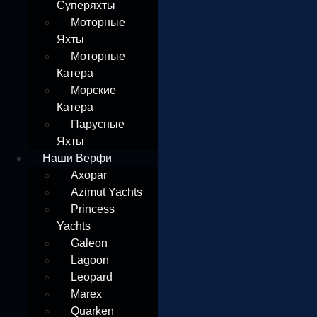
Суперяхты
Моторные
Яхты
Моторные
Катера
Морские
Катера
Парусные
Яхты
Наши Верфи
Axopar
Azimut Yachts
Princess
Yachts
Galeon
Lagoon
Leopard
Marex
Quarken