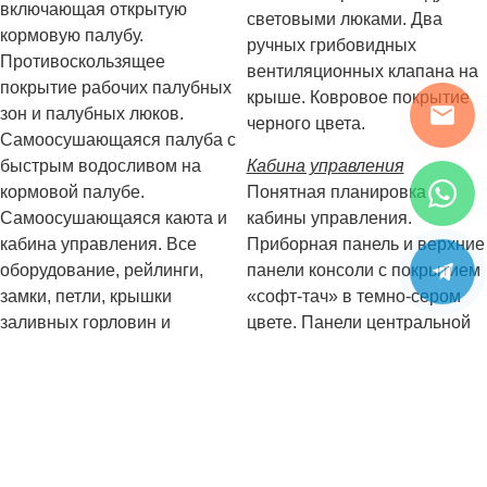
включающая открытую
световыми люками. Два
кормовую палубу.
ручных грибовидных
Противоскользящее
вентиляционных клапана на
покрытие рабочих палубных
крыше. Ковровое покрытие
зон и палубных люков.
черного цвета.
Самоосушающаяся палуба с
быстрым водосливом на
Кабина управления
кормовой палубе.
Понятная планировка
Самоосушающаяся каюта и
кабины управления.
кабина управления. Все
Приборная панель и верхние
оборудование, рейлинги,
панели консоли с покрытием
замки, петли, крышки
«софт-тач» в темно-сером
заливных горловин и
цвете. Панели центральной
поручни в салоне из
консоли с глянцевым
нержавеющей стали марки
покрытием черного цвета.
AISI 316. Восемь швартовых
Стеклянная панель
уток в кормовой,
переключателей с кнопками с
центральной и носовой
подсветкой. Главная панель
частях палубы.
управления с